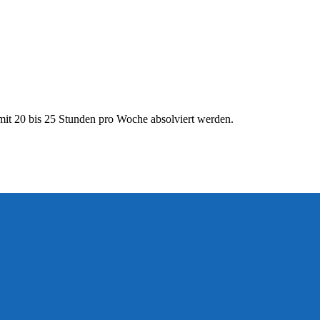
 mit 20 bis 25 Stunden pro Woche absolviert werden.
n. Auch kann der SCI keine Unterbringung anbieten.
isation,