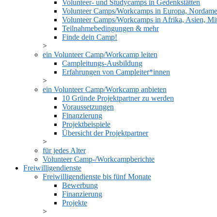
Volunteer- und Studycamps in Gedenkstätten
Volunteer Camps/Workcamps in Europa, Nordamer
Volunteer Camps/Workcamps in Afrika, Asien, Mit
Teilnahmebedingungen & mehr
Finde dein Camp!
ein Volunteer Camp/Workcamp leiten
Campleitungs-Ausbildung
Erfahrungen von Campleiter*innen
ein Volunteer Camp/Workcamp anbieten
10 Gründe Projektpartner zu werden
Voraussetzungen
Finanzierung
Projektbeispiele
Übersicht der Projektpartner
für jedes Alter
Volunteer Camp-/Workcampberichte
Freiwilligendienste
Freiwilligendienste bis fünf Monate
Bewerbung
Finanzierung
Projekte