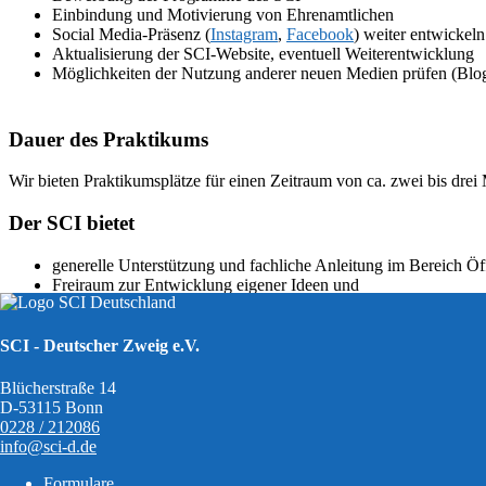
Einbindung und Motivierung von Ehrenamtlichen
Social Media-Präsenz (
Instagram
,
Facebook
) weiter entwickeln
Aktualisierung der SCI-Website, eventuell Weiterentwicklung
Möglichkeiten der Nutzung anderer neuen Medien prüfen (Blog
Dauer des Praktikums
Wir bieten Praktikumsplätze für einen Zeitraum von ca. zwei bis drei
Der SCI bietet
generelle Unterstützung und fachliche Anleitung im Bereich Öffe
Freiraum zur Entwicklung eigener Ideen und
ein qualifiziertes Zeugnis zum Ende des Praktikums.
Als Nicht-Regierungsorganisation verfügt der SCI nur über geringe f
SCI - Deutscher Zweig e.V.
Blücherstraße 14
Der SCI erwartet
D-53115 Bonn
0228 / 212086
info@sci-d.de
Interesse (und wenn möglich erste Erfahrungen) an Öffentlichk
Interesse an internationaler Friedens- und Freiwilligenarbeit, 
Formulare