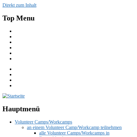
Direkt zum Inhalt
Top Menu
Aktuelles
Spenden
Einfache Sprache
English
Publikationen
Kontakt
Hauptmenü
Volunteer Camps/Workcamps
an einem Volunteer Camp/Workcamp teilnehmen
alle Volunteer Camps/Workcamps in