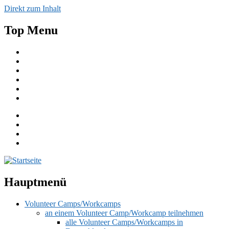
Direkt zum Inhalt
Top Menu
Aktuelles
Spenden
Einfache Sprache
English
Publikationen
Kontakt
Hauptmenü
Volunteer Camps/Workcamps
an einem Volunteer Camp/Workcamp teilnehmen
alle Volunteer Camps/Workcamps in